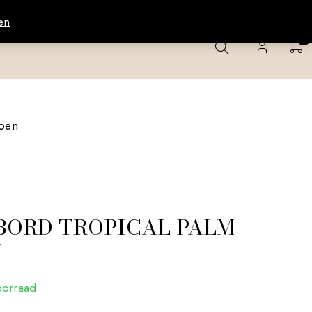
en
0
roen
BORD TROPICAL PALM
N
oorraad