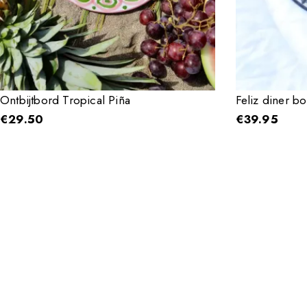
Ontbijtbord Tropical Piña
Feliz diner bo
€
29.50
€
39.95