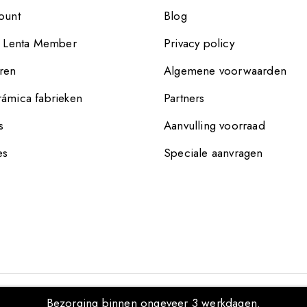
ount
Blog
e Lenta Member
Privacy policy
ren
Algemene voorwaarden
ámica fabrieken
Partners
s
Aanvulling voorraad
es
Speciale aanvragen
Bezorging binnen ongeveer 3 werkdagen.