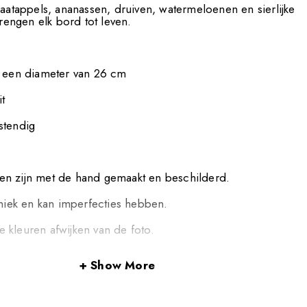
naatappels, ananassen, druiven, watermeloenen en sierlijke
ngen elk bord tot leven.
t een diameter van 26 cm
t
stendig
n zijn met de hand gemaakt en beschilderd.
uniek en kan imperfecties hebben.
 kleuren afwijken van de foto.
Show More