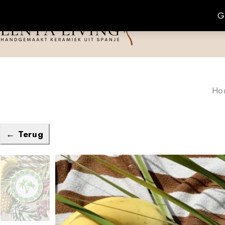
G
Ho
← Terug