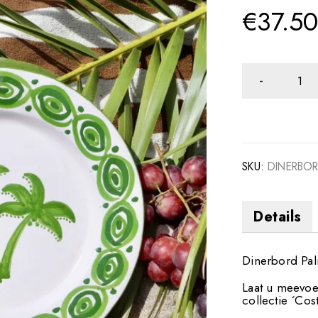
€
37.5
SKU:
DINERBO
Details
Dinerbord Pal
Laat u meevoe
collectie ´Cost