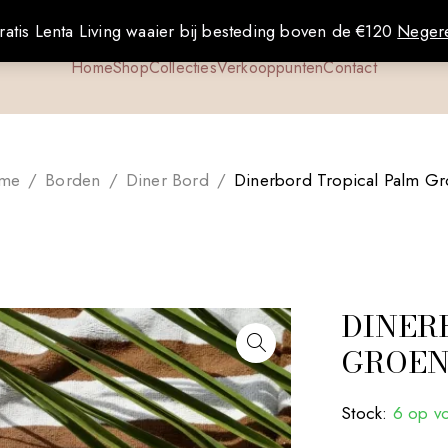
ratis Lenta Living waaier bij besteding boven de €120
Neger
Home
Shop
Collecties
Verkooppunten
Contact
me
/
Borden
/
Diner Bord
/
Dinerbord Tropical Palm G
DINER
GROE
Stock:
6 op v