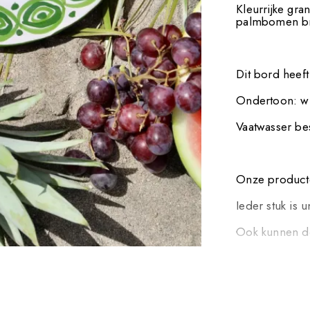
Kleurrijke gra
palmbomen bre
Dit bord heef
Ondertoon: wi
Vaatwasser be
Onze producte
Ieder stuk is 
Ook kunnen de