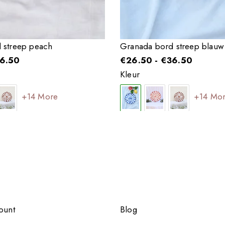
 streep peach
Granada bord streep blauw
6.50
€
26.50
-
€
36.50
Kleur
+14 More
+14 Mo
ount
Blog