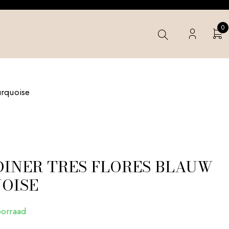
0
urquoise
 DINER TRES FLORES BLAUW
OISE
oorraad