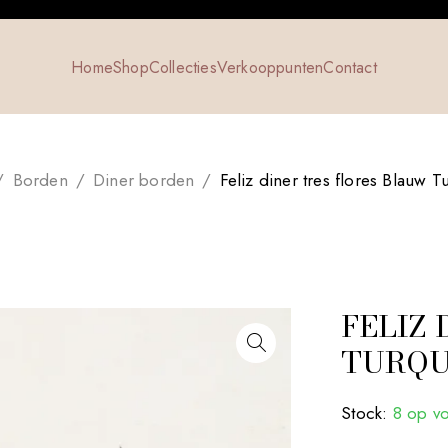
Home
Shop
Collecties
Verkooppunten
Contact
/
Borden
/
Diner borden
/
Feliz diner tres flores Blauw T
FELIZ
TURQU
Stock:
8 op v