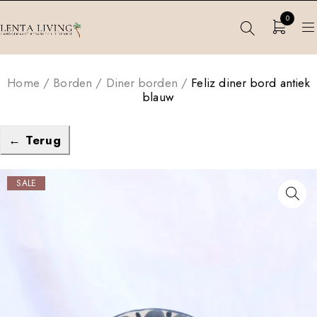
0
Home
/
Borden
/
Diner borden
/
Feliz diner bord antiek
blauw
← Terug
SALE