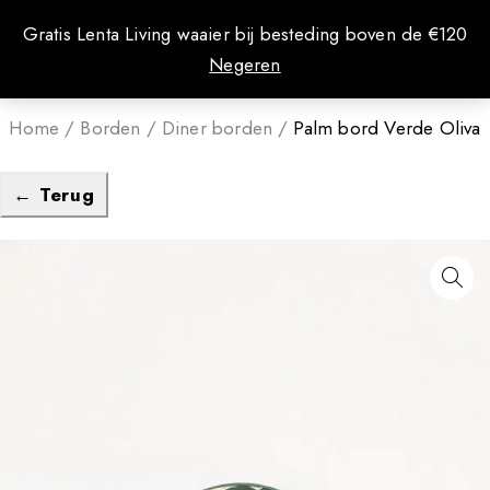
0
Gratis Lenta Living waaier bij besteding boven de €120
Negeren
Home
/
Borden
/
Diner borden
/
Palm bord Verde Oliva
← Terug