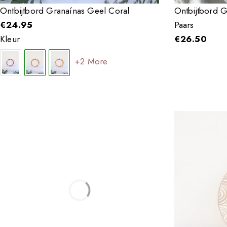
Ontbijtbord Granaínas Geel Coral
Ontbijtbord G
€
24.95
Paars
Kleur
€
26.50
+2 More