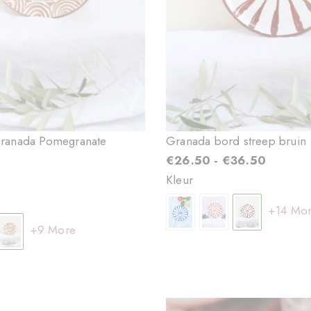
Granada Pomegranate
Granada bord streep bruin
€
26.50
-
€
36.50
Kleur
+14 Mo
+9 More