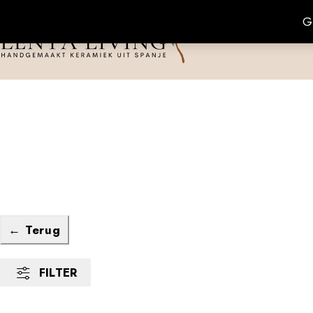
G
← Terug
FILTER