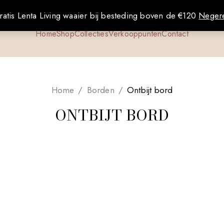
ratis Lenta Living waaier bij besteding boven de €120
Neger
Home
Shop
Collecties
Verkooppunten
Contact
Home
/
Borden
/
Ontbijt bord
ONTBIJT BORD