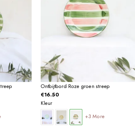
streep
Ontbijtbord Roze groen streep
€
16.50
Kleur
e
+3 More