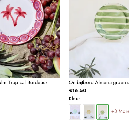
alm Tropical Bordeaux
Ontbijtbord Almeria groen 
€
16.50
Kleur
+3 Mor