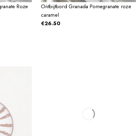
granate Roze
Ontbijtbord Granada Pomegranate roze
caramel
€
26.50