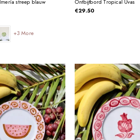
lmería streep blauw
Ontbijtbord Tropical Uvas
€
29.50
+3 More