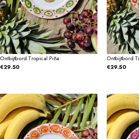
Ontbijtbord Tropical Piña
Ontbijtbord T
€
29.50
€
29.50