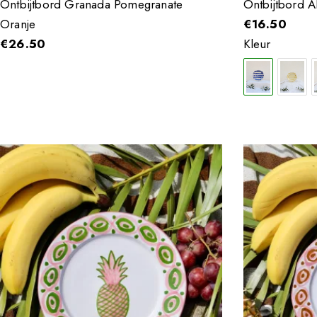
Ontbijtbord Granada Pomegranate
Ontbijtbord A
Oranje
€
16.50
€
26.50
Kleur