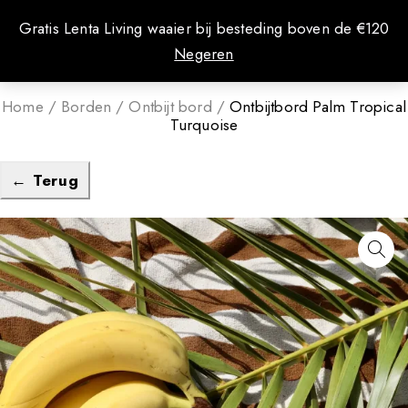
0
Gratis Lenta Living waaier bij besteding boven de €120
Negeren
Home
/
Borden
/
Ontbijt bord
/
Ontbijtbord Palm Tropical
Turquoise
← Terug