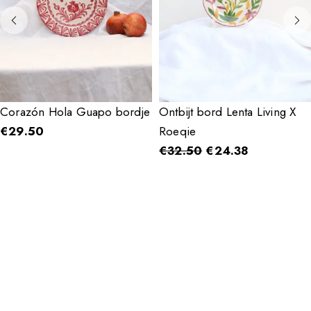
Corazón Hola Guapo bordje
Ontbijt bord Lenta Living X
€
29.50
Roeqie
€
32.50
€
24.38