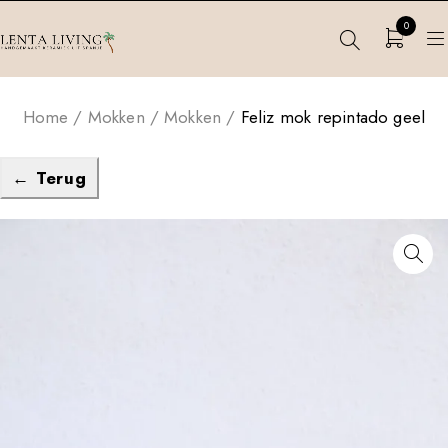
0
Home
/
Mokken
/
Mokken
/
Feliz mok repintado geel
← Terug