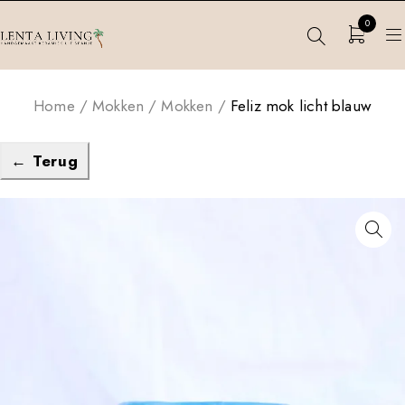
0
Home
/
Mokken
/
Mokken
/
Feliz mok licht blauw
← Terug