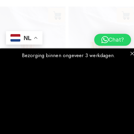
NL
Chat?
Bezorging binnen ongeveer 3 werkdagen.
Granada mok streep coral
Granada mok streep geel
€
12.50
€
12.50