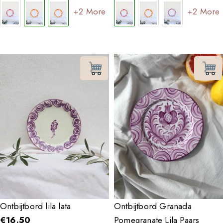
+2 More
+2 More
Ontbijtbord lila lata
Ontbijtbord Granada
€
16.50
Pomegranate Lila Paars