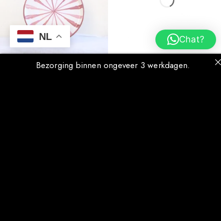
NL
Chat?
Bezorging binnen ongeveer 3 werkdagen.
Festive ontbijt bord
Lata Rojo ontbijtbord
€
26.50
€
16.50
Kleur
+1 More