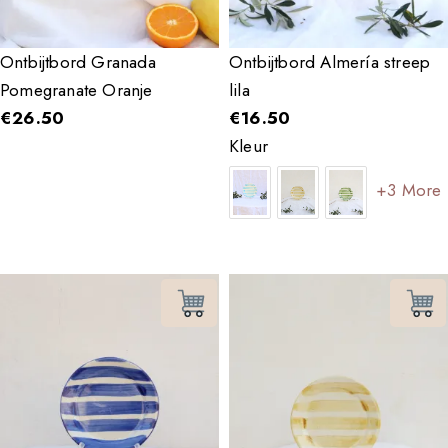
Ontbijtbord Granada
Ontbijtbord Almería streep
Pomegranate Oranje
lila
€
26.50
€
16.50
Kleur
+3 More