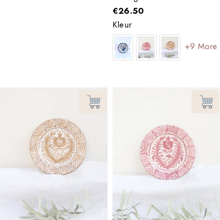
€
26.50
Kleur
+9 More