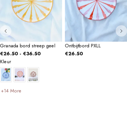
Granada bord streep geel
Ontbijtbord PXLL
€
26.50
-
€
36.50
€
26.50
Kleur
+14 More