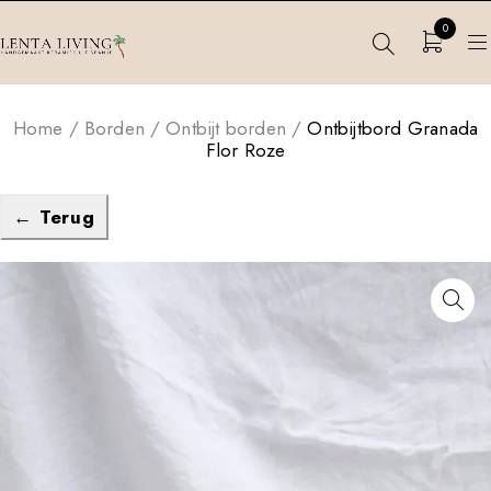
0
Home
/
Borden
/
Ontbijt borden
/
Ontbijtbord Granada
Flor Roze
← Terug