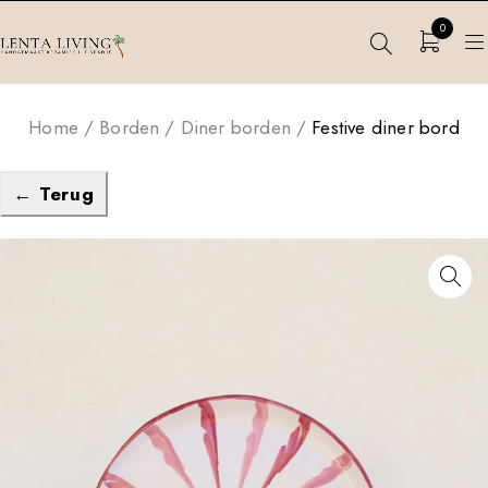
0
Home
/
Borden
/
Diner borden
/
Festive diner bord
← Terug