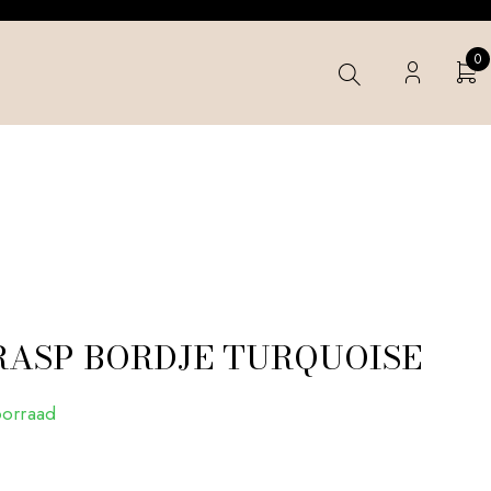
0
 RASP BORDJE TURQUOISE
oorraad