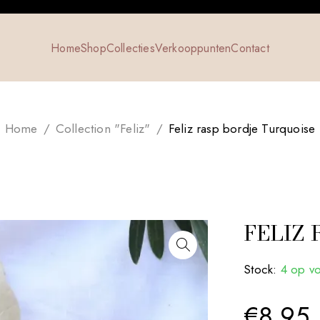
Home
Shop
Collecties
Verkooppunten
Contact
Home
/
Collection "Feliz"
/
Feliz rasp bordje Turquoise
FELIZ
Stock:
4 op v
€
8.95