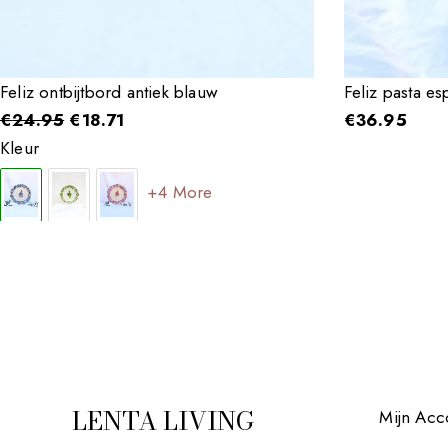
Feliz ontbijtbord antiek blauw
Feliz pasta es
€
24.95
€
18.71
€
36.95
Kleur
+4 More
LENTA LIVING
Mijn Acc