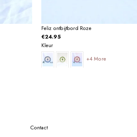
Feliz ontbijtbord Roze
€
24.95
Kleur
+4 More
Contact