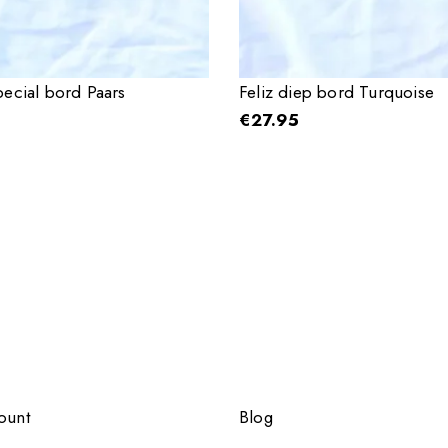
pecial bord Paars
Feliz diep bord Turquoise
€
27.95
ount
Blog