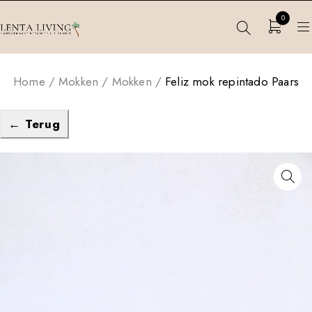
0
Home
/
Mokken
/
Mokken
/
Feliz mok repintado Paars
← Terug