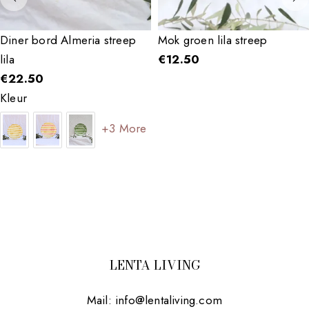
Diner bord Almeria streep
Mok groen lila streep
lila
€
12.50
€
22.50
Kleur
+3 More
LENTA LIVING
Mail:
info@lentaliving.com