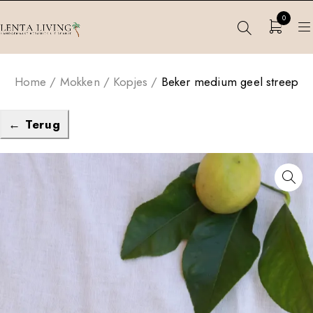
0
Home
/
Mokken
/
Kopjes
/
Beker medium geel streep
← Terug