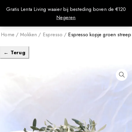
0
Gratis Lenta Living waaier bij besteding boven de €120
Negeren
Home
/
Mokken
/
Espresso
/
Espresso kopje groen streep
← Terug