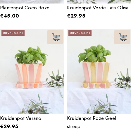
Plantenpot Coco Roze
Kruidenpot Verde Lata Oliva
€
45.00
€
29.95
UITVERKOCHT
UITVERKOCHT
Kruidenpot Verano
Kruidenpot Roze Geel
€
29.95
streep