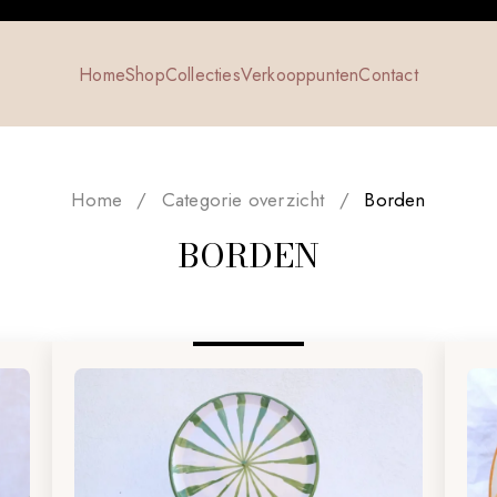
Home
Shop
Collecties
Verkooppunten
Contact
Home
/
Categorie overzicht
/
Borden
BORDEN