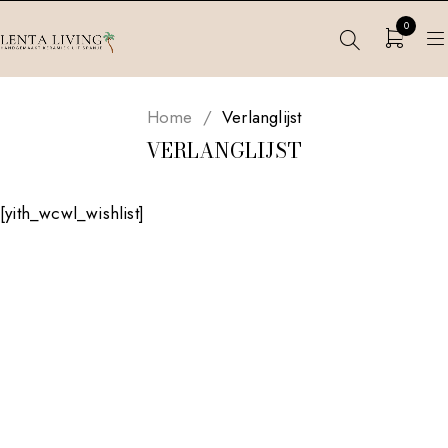
0
Home
/
Verlanglijst
VERLANGLIJST
[yith_wcwl_wishlist]