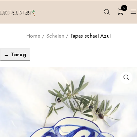
0
Home
/
Schalen
/
Tapas schaal Azul
← Terug