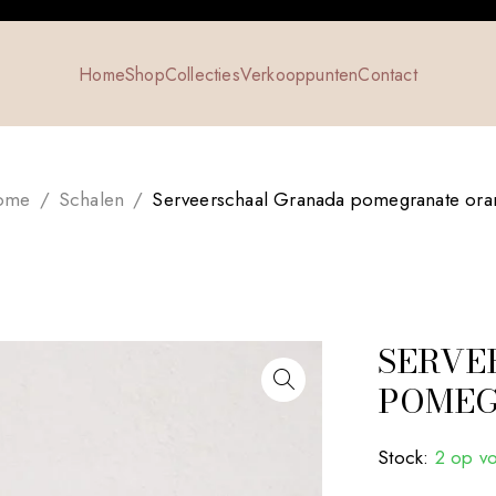
Home
Shop
Collecties
Verkooppunten
Contact
ome
/
Schalen
/
Serveerschaal Granada pomegranate ora
SERVE
POMEG
Stock:
2 op v