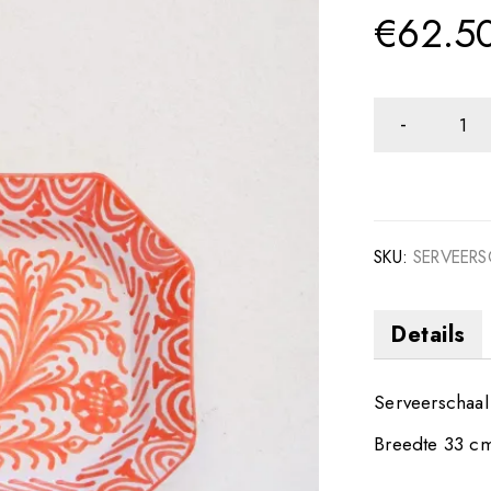
€
62.5
SKU:
SERVEER
Details
Serveerschaa
Breedte 33 c