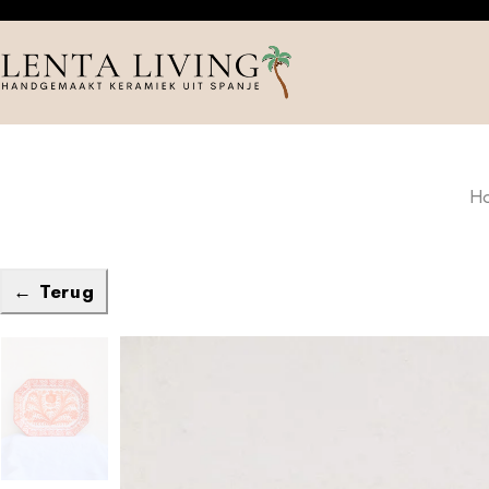
H
← Terug