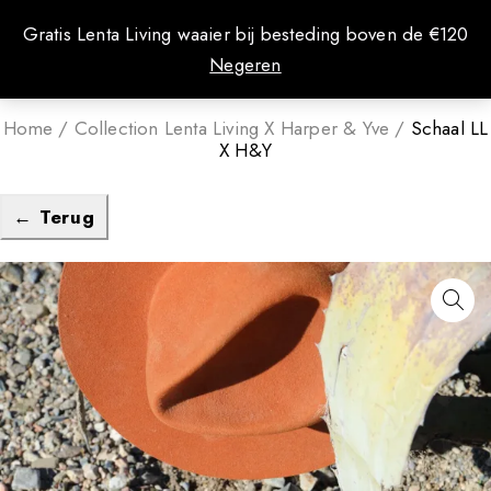
0
Gratis Lenta Living waaier bij besteding boven de €120
Negeren
Home
/
Collection Lenta Living X Harper & Yve
/
Schaal LL
X H&Y
← Terug