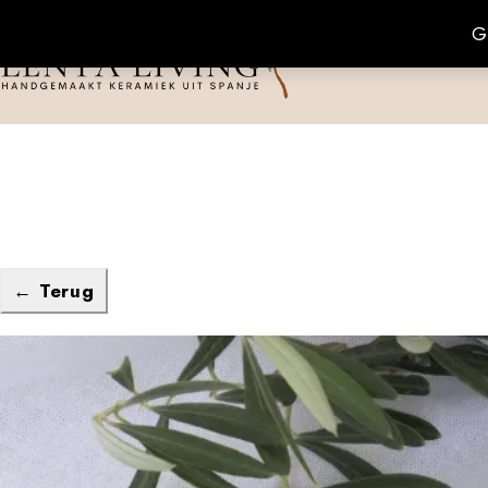
G
← Terug