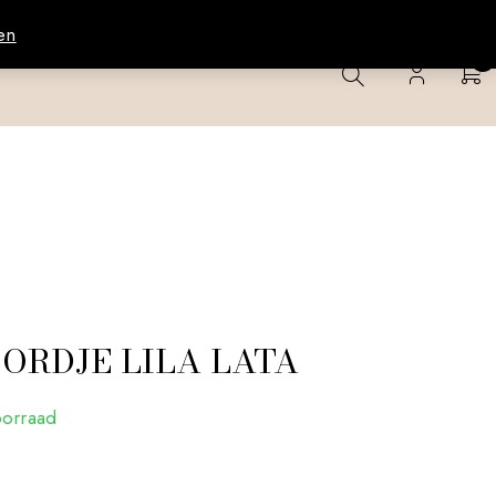
en
0
BORDJE LILA LATA
oorraad
0