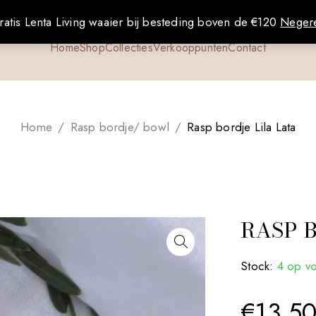
ratis Lenta Living waaier bij besteding boven de €120
Neger
Home
Shop
Collecties
Verkooppunten
Contact
Home
/
Rasp bordje/ bowl
/
Rasp bordje Lila Lata
RASP 
Stock:
4 op v
€
13.5