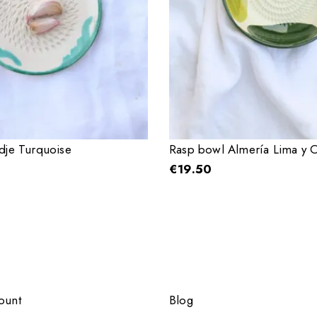
rdje Turquoise
Rasp bowl Almería Lima y O
€
19.50
ount
Blog