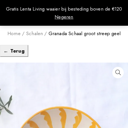
0
Gratis Lenta Living waaier bij besteding boven de €120
Negeren
Home
/
Schalen
/
Granada Schaal groot streep geel
← Terug