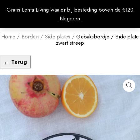
0
Gratis Lenta Living waaier bij besteding boven de €120
Negeren
Home
/
Borden
/
Side plates
/
Gebaksbordje / Side plate
zwart streep
← Terug