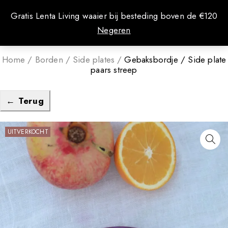
0
Gratis Lenta Living waaier bij besteding boven de €120
Negeren
Home
/
Borden
/
Side plates
/
Gebaksbordje / Side plate
paars streep
← Terug
UITVERKOCHT