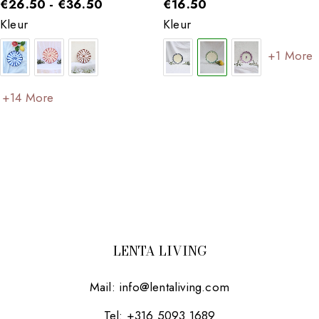
€
26.50
-
€
36.50
€
16.50
Kleur
Kleur
+1 More
+14 More
LENTA LIVING
Mail:
info@lentaliving.com
Tel: +316 5093 1689