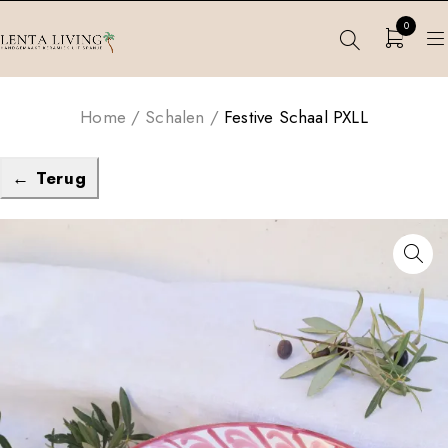
0
Home
/
Schalen
/
Festive Schaal PXLL
← Terug