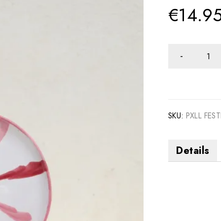
€
14.9
SKU:
PXLL FES
Details