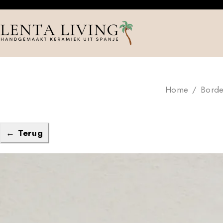
Home
/
Bord
← Terug