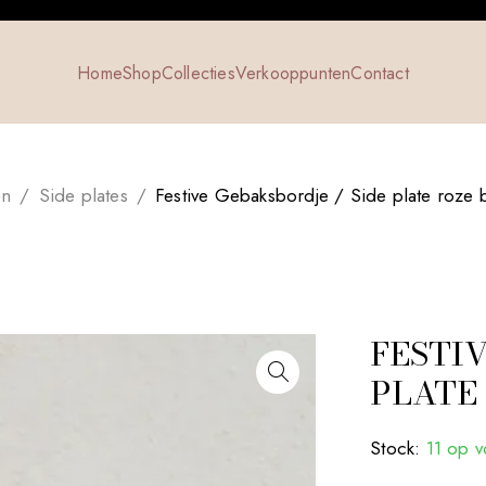
Home
Shop
Collecties
Verkooppunten
Contact
en
/
Side plates
/
Festive Gebaksbordje / Side plate roze 
FESTI
PLATE
Stock:
11 op 