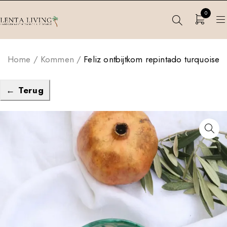
0
Home
/
Kommen
/
Feliz ontbijtkom repintado turquoise
← Terug