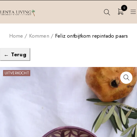
0
Home
/
Kommen
/
Feliz ontbijtkom repintado paars
← Terug
UITVERKOCHT