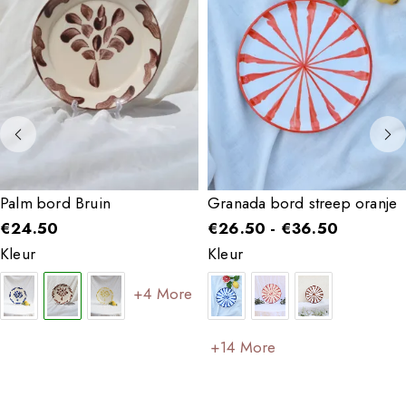
Palm bord Bruin
Granada bord streep oranje
€
24.50
€
26.50
-
€
36.50
Kleur
Kleur
+4 More
+14 More