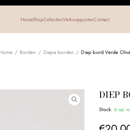
Home
Shop
Collecties
Verkooppunten
Contact
Home
/
Borden
/
Diepe borden
/
Diep bord Verde Oliv
DIEP 
Stock:
6 op v
€
20.0