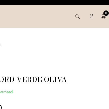
0
a
BORD VERDE OLIVA
oorraad
0