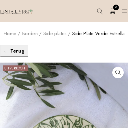
0
Home
/
Borden
/
Side plates
/
Side Plate Verde Estrella
← Terug
UITVERKOCHT