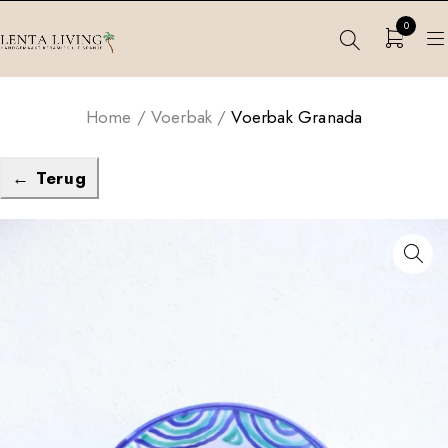
0
Home
/
Voerbak
/
Voerbak Granada
← Terug