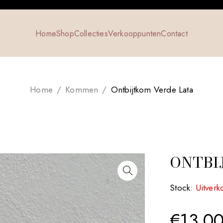
Home
Shop
Collecties
Verkooppunten
Contact
Home
/
Kommen
/
Ontbijtkom Verde Lata
ONTBI
Stock:
Uitverk
€
13.0