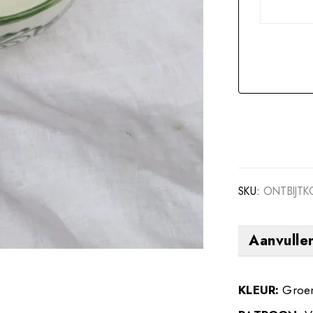
SKU:
ONTBIJTK
Aanvulle
KLEUR
Groe