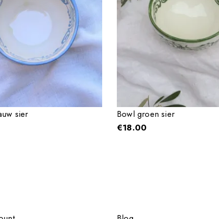
auw sier
Bowl groen sier
€
18.00
ount
Blog