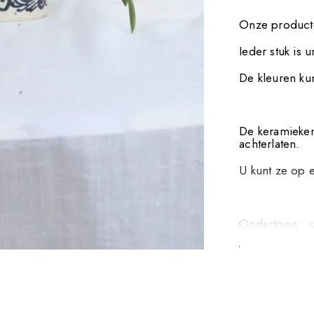
Onze producte
Ieder stuk is 
De kleuren kun
De keramieken
achterlaten.
U kunt ze op e
Ondertoon : c
Vaatwasserbes