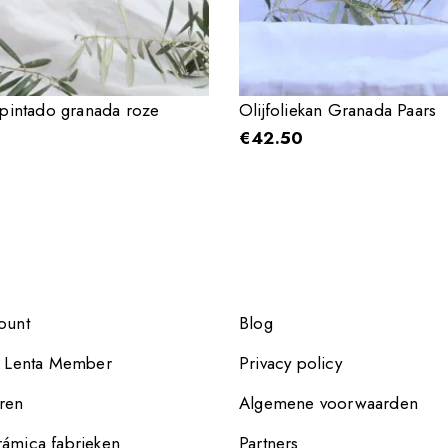
repintado granada roze
Olijfoliekan Granada Paars
€
42.50
ount
Blog
e Lenta Member
Privacy policy
ren
Algemene voorwaarden
ámica fabrieken
Partners