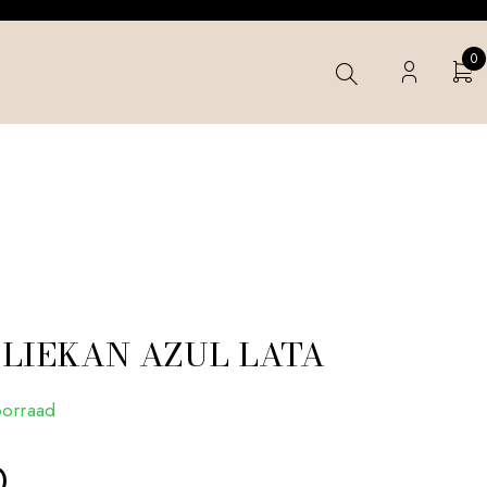
0
OLIEKAN AZUL LATA
oorraad
0