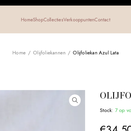
Home
Shop
Collecties
Verkooppunten
Contact
Home
/
Olijfoliekannen
/
Olijfoliekan Azul Lata
OLIJF
Stock:
7 op v
€
34.5