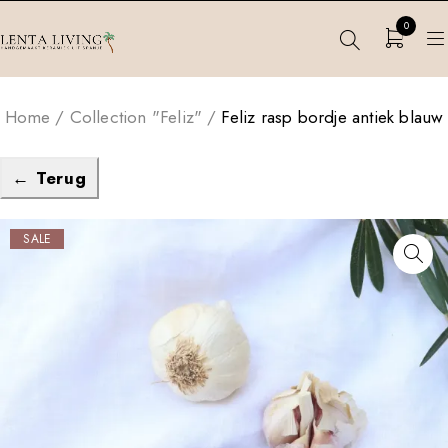
0
Home
/
Collection "Feliz"
/
Feliz rasp bordje antiek blauw
← Terug
SALE