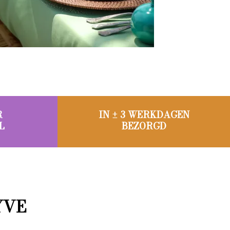
R
IN ± 3 WERKDAGEN
L
BEZORGD
YVE