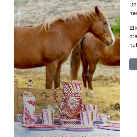
De
me
Elk
or
het